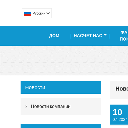
Pусский

ФА
ДОМ
НАСЧЕТ НАС
ПО
Новости
Нов
Новости компании

10
07-2024