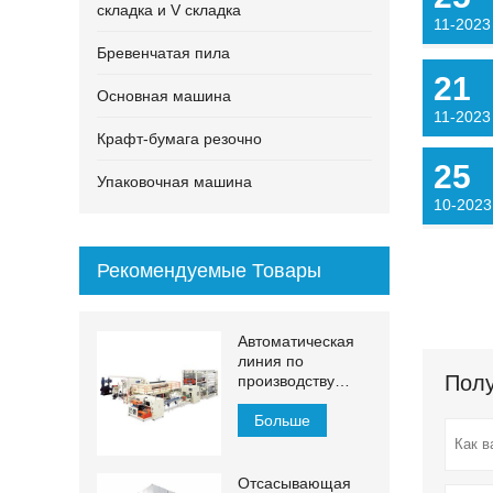
складка и V складка
11-2023
Бревенчатая пила
21
Основная машина
11-2023
Крафт-бумага резочно
25
Упаковочная машина
10-2023
Рекомендуемые Товары
Автоматическая
линия по
Полу
производству
бумажных
полотенец для
Больше
рук МДЖН-ПЛ
Отсасывающая