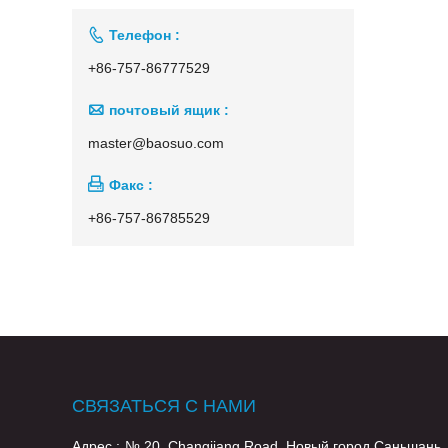

Телефон :
+86-757-86777529

почтовый ящик :
master@baosuo.com

Факс :
+86-757-86785529
СВЯЗАТЬСЯ С НАМИ
Адрес :
№ 20, Changjiang Road, Новый город Саньшань,