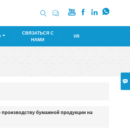






СВЯЗАТЬСЯ С
О
VR
НАМИ

 производству бумажной продукции на