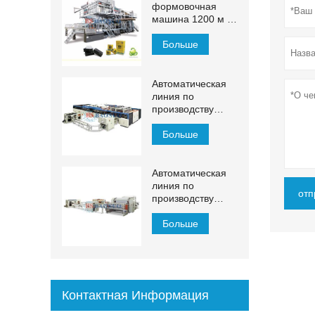
формовочная
машина 1200 м /
мин
Больше
Автоматическая
линия по
производству
салфеток для
лица ЙХ-ФГ
Больше
Автоматическая
линия по
отп
производству
косметических
салфеток 1500–
Больше
2200 мм с
автоматическим
переносом
Контактная Информация