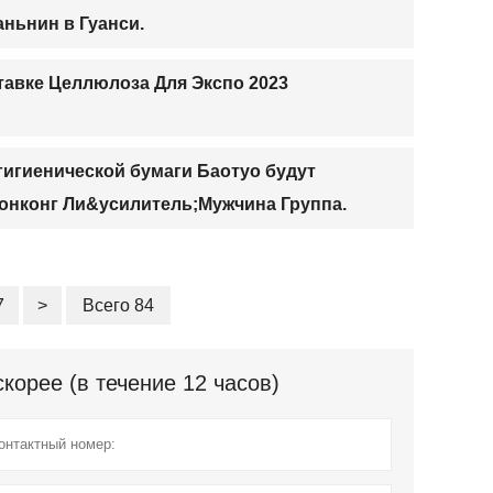
ньнин в Гуанси.
тавке Целлюлоза Для Экспо 2023
гигиенической бумаги Баотуо будут
Гонконг Ли&усилитель;Мужчина Группа.
7
>
Всего 84
орее (в течение 12 часов)