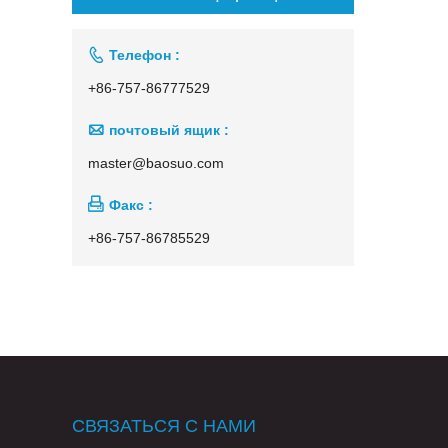

Телефон :
+86-757-86777529

почтовый ящик :
master@baosuo.com

Факс :
+86-757-86785529
СВЯЗАТЬСЯ С НАМИ