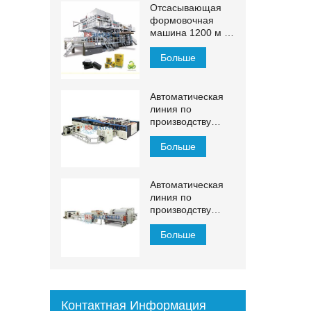
Отсасывающая
формовочная
машина 1200 м /
мин
Больше
Автоматическая
линия по
производству
салфеток для
лица ЙХ-ФГ
Больше
Автоматическая
линия по
производству
косметических
салфеток 1500–
Больше
2200 мм с
автоматическим
переносом
Контактная Информация