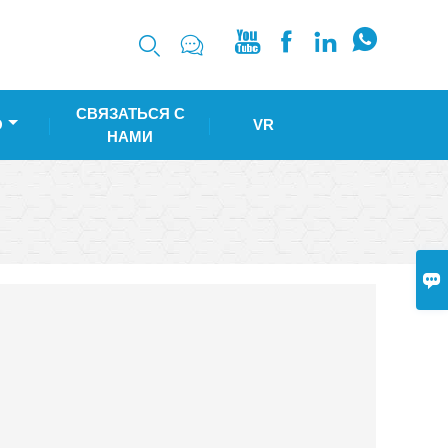






СВЯЗАТЬСЯ С
О
VR
НАМИ
