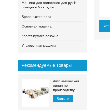
Машина для полотенец для рук N
складка и V складка
Бревенчатая пила
отп
Основная машина
Крафт-бумага резочно
Упаковочная машина
Рекомендуемые Товары
Автоматическая
линия по
производству
бумажных
полотенец для
Больше
рук МДЖН-ПЛ