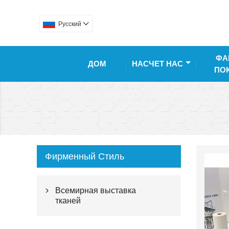
Pусский

ФА
ДОМ
НАСЧЕТ НАС
ПО
Фирменный Стиль
Всемирная выставка

тканей