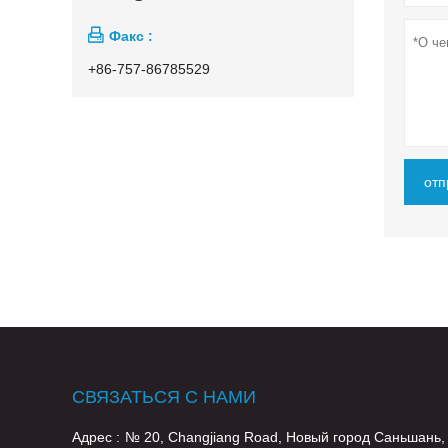

Факс :
+86-757-86785529
отп
СВЯЗАТЬСЯ С НАМИ
Адрес :
№ 20, Changjiang Road, Новый город Саньшань,