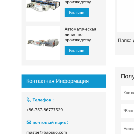
производству
салфеток для
лица ЙХ-ФГ
Больше
Автоматическая
линия по
производству
Папка 
косметических
салфеток 1500–
Больше
2200 мм с
автоматическим
переносом
Полу
Контактная Информация

Телефон :
+86-757-86777529

почтовый ящик :
master@baosuo.com