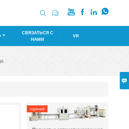






СВЯЗАТЬСЯ С
О
VR
НАМИ
ца

горячий