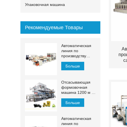
Упаковочная машина
Рекомендуемые Товары
Автоматическая
Ав
линия по
про
производству
с
бумажных
полотенец для
Больше
рук МДЖН-ПЛ
Отсасывающая
формовочная
машина 1200 м /
мин
Больше
Автоматическая
линия по