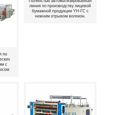
Полностью автоматизированная
линия по производству лицевой
бумажной продукции YH-ГС с
нижним отрывом волокон.
я по
еских
мм с
носом