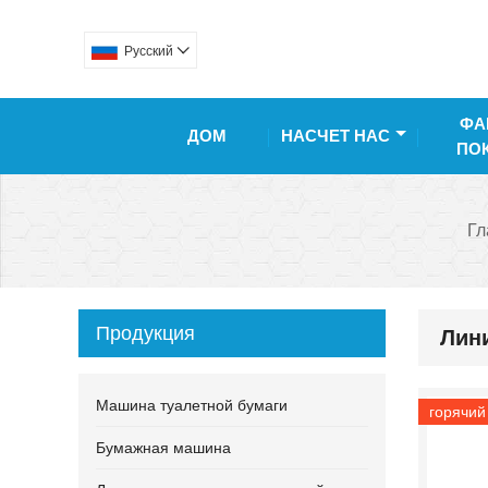
Pусский

ФА
ДОМ
НАСЧЕТ НАС
ПО
Гл
Продукция
Лин
Машина туалетной бумаги
горячий
Бумажная машина