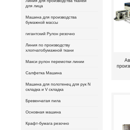
Линия для производства тканей
для лица
Машина для производства
бумажной массы
гигантский Рулон резочно
Линия по производству
хлопчатобумажной ткани
Ав
Макси рулон перемотки линии
произ
Салфетка Машина
Машина для полотенец для рук N
складка и V складка
Бревенчатая пила
Основная машина
Крафт-бумага резочно