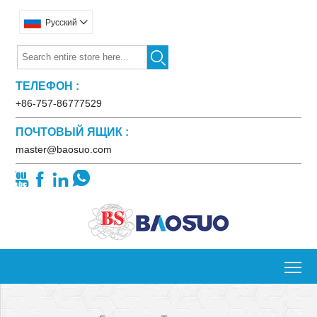
Pусский


ТЕЛЕФОН :
+86-757-86777529
ПОЧТОВЫЙ ЯЩИК :
master@baosuo.com




To