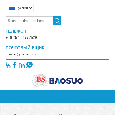
Pусский


ТЕЛЕФОН :
+86-757-86777529
ПОЧТОВЫЙ ЯЩИК :
master@baosuo.com




To