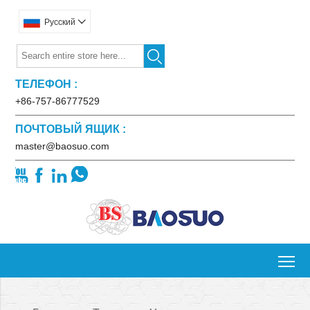
Pусский


ТЕЛЕФОН :
+86-757-86777529
ПОЧТОВЫЙ ЯЩИК :
master@baosuo.com




To