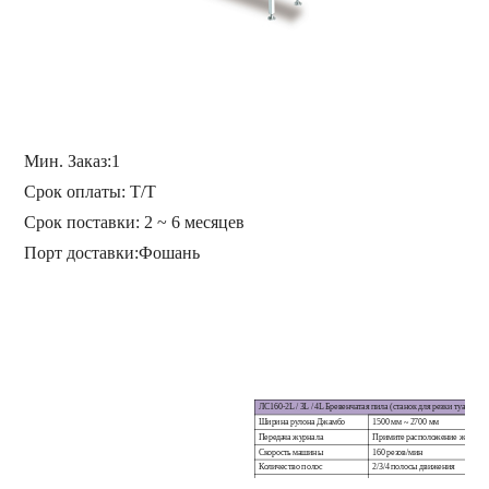
Мин. Заказ:
1
Срок оплаты: Т/Т
Срок поставки: 2 ~ 6 месяцев
Порт доставки:
Фошань
ЛС160-2L / 3L / 4L Бревенчатая пила (станок для резки туалетн
Ширина рулона Джамбо
1500 мм ~ 2700 мм
Передача журнала
Примите расположение журнала 
Скорость машины
160 резов/мин
Количество полос
2/3/4 полосы движения
Система шлифовальных
Пневматическая заточка, параме