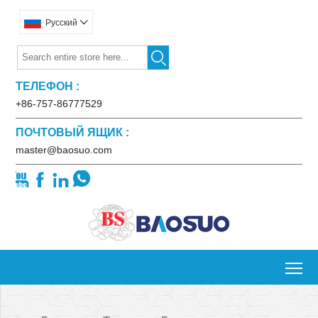
Pусский


ТЕЛЕФОН :
+86-757-86777529
ПОЧТОВЫЙ ЯЩИК :
master@baosuo.com




To