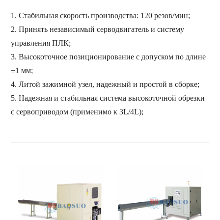
кругов
панели.
Допуск на резку
±
1 мм
1.
Стабильная скорость производства: 120 резов/мин;
Размер зажима
Φ
70 ~ 130 мм, стандартные раз
Система всасывания пыли
Устройство может всасывать пы
2.
Принять независимый серводвигатель и систему
Система охлаждения
Примите сжатый воздух и охлад
Система контроля
ПЛК (МИЦУБИСИ)
управления ПЛК;
3.
Высокоточное позиционирование с допуском по длине
±1 мм;
4.
Литой зажимной узел, надежный и простой в сборке;
5.
Надежная и стабильная система высокоточной обрезки
с сервоприводом (применимо к 3L/4L);