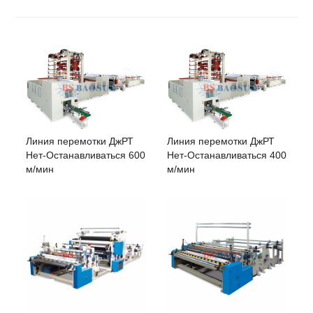
Программируемый
Сименс
контроллер
Линия перемотки ДжРТ
Линия перемотки ДжРТ
Нет-Останавливаться 600
Нет-Останавливаться 400
м/мин
м/мин