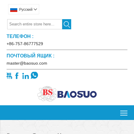
Pусский


ТЕЛЕФОН :
+86-757-86777529
ПОЧТОВЫЙ ЯЩИК :
master@baosuo.com




To