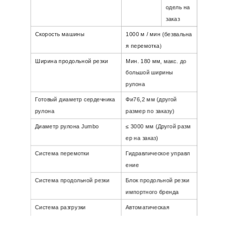
одель на
заказ
Скорость машины
1000 м / мин (безвальна
я перемотка)
Ширина продольной резки
Мин. 180 мм, макс. до
большой ширины
рулона
Готовый диаметр сердечника
Фи
76,2 мм (другой
рулона
размер по заказу)
Диаметр рулона Jumbo
≤
30
00 мм
(Другой разм
ер на заказ)
Система перемотки
Гидравлическое управл
ение
Система продольной резки
Блок продольной резки
импортного бренда
Система разгрузки
Автоматическая
разгрузка