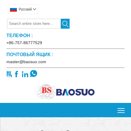
Pусский


ТЕЛЕФОН :
+86-757-86777529
ПОЧТОВЫЙ ЯЩИК :
master@baosuo.com




To