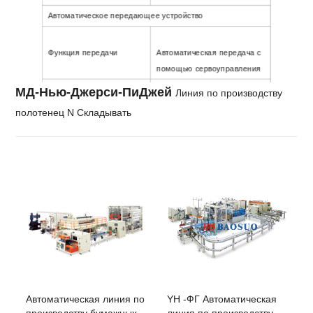
Автоматическое передающее устройство
Функция передачи
Автоматическая передача с
помощью сервоуправления
МД-Нью-Джерси-ПиДжей
Линия по производству
Отслеживание
С помощью энкодера
полотенец N Складывать
количества листов
сервоуправления
Регулировка количества
Настройка на сенсорном
трансферных листов
экране
Автоматическая линия по
YH -ФГ Автоматическая
производству бумажных
линия по производству