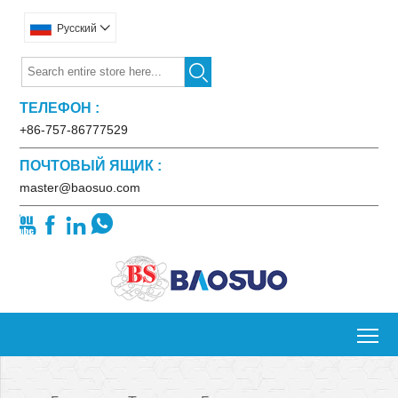
Pусский


ТЕЛЕФОН :
+86-757-86777529
ПОЧТОВЫЙ ЯЩИК :
master@baosuo.com




To