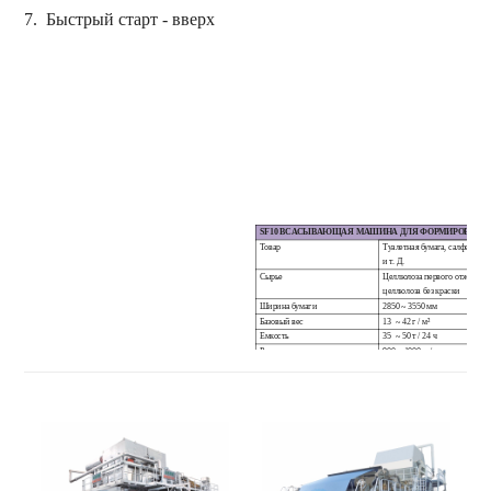
7.
Быстрый старт
-
вверх
SF10 ВСАСЫВАЮЩАЯ МАШИНА ДЛЯ ФОРМИРОВАНИ
Товар
Туалетная бумага, салфетка д
и т. Д.
Сырье
Целлюлоза первого отжима, м
целлюлоза без краски
Ширина бумаги
2850 ~ 3550 мм
Базовый вес
13
~
42
г /
м²
Емкость
35
~
50 т / 24 ч
Расчетная скорость
900 ~ 1000 м / мин
Скорость работы
850 ~ 950 м / мин
Креп
10 ~ 40%
Диаметр сушилки Янки
3000 мм
Диаметр всасывающего
1000 мм
цилиндра
Диаметр сенсорного рулона
700 ~ 900 мм
Форма для прессования
Рулон одним касанием
Потребление воды
5 ~ 10 т
Потребление электроэнергии
280 ~ 320 кВт / ч