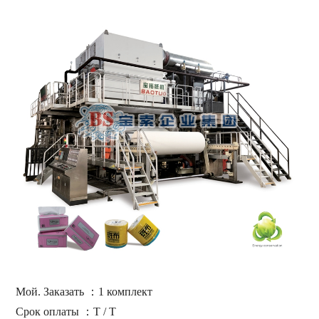
Мой. Заказать
：
1 комплект
Срок оплаты
：
T / T