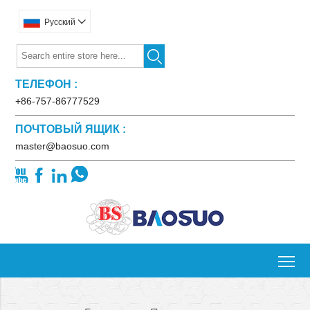
Pусский


ТЕЛЕФОН :
+86-757-86777529
ПОЧТОВЫЙ ЯЩИК :
master@baosuo.com




To