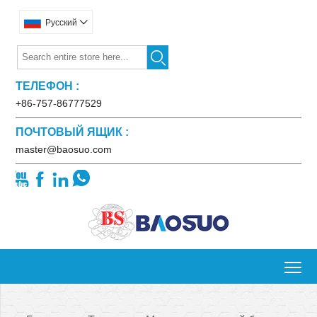
Pусский


ТЕЛЕФОН :
+86-757-86777529
ПОЧТОВЫЙ ЯЩИК :
master@baosuo.com




To