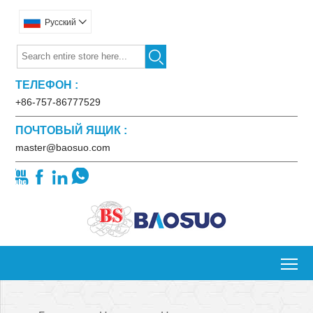
Pусский


ТЕЛЕФОН :
+86-757-86777529
ПОЧТОВЫЙ ЯЩИК :
master@baosuo.com




To