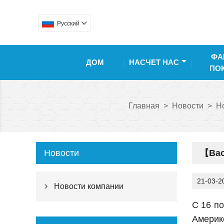
Pусский

ФА
ДОМ
НАСЧЕТ НАС
ПО
Главная
>
Новости
>
Н
Новости
【Bao
21-03-2
Новости компании

С 16 п
Америке