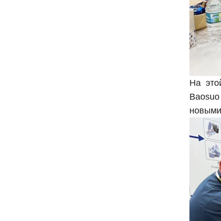
На это
Baosuo
новыми