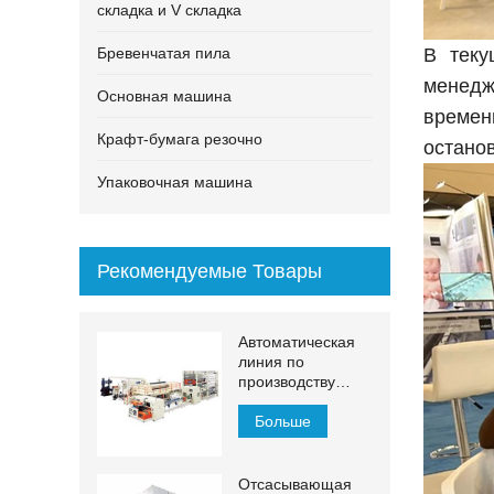
складка и V складка
Бревенчатая пила
В теку
менедж
Основная машина
времен
Крафт-бумага резочно
остано
Упаковочная машина
Рекомендуемые Товары
Автоматическая
линия по
производству
бумажных
полотенец для
Больше
рук МДЖН-ПЛ
Отсасывающая