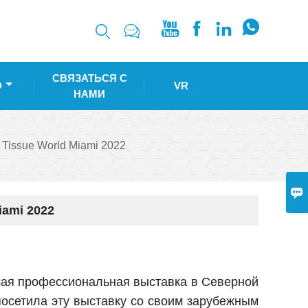






СВЯЗАТЬСЯ С
О
VR
НАМИ
issue World Miami 2022

ami 2022
мая профессиональная выставка в Северной
 посетила эту выставку со своим зарубежным