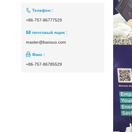

Телефон :
+86-757-86777529

почтовый ящик :
master@baosuo.com

Факс :
+86-757-86785529