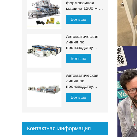
формовочная
машина 1200 м /
мин
Больше
Автоматическая
линия по
производству
салфеток для
лица ЙХ-ФГ
Больше
Автоматическая
линия по
производству
косметических
салфеток 1500–
Больше
2200 мм с
автоматическим
переносом
Контактная Информация