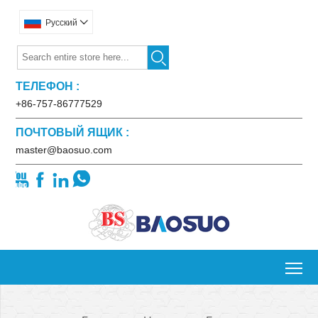
Pусский


ТЕЛЕФОН :
+86-757-86777529
ПОЧТОВЫЙ ЯЩИК :
master@baosuo.com




To