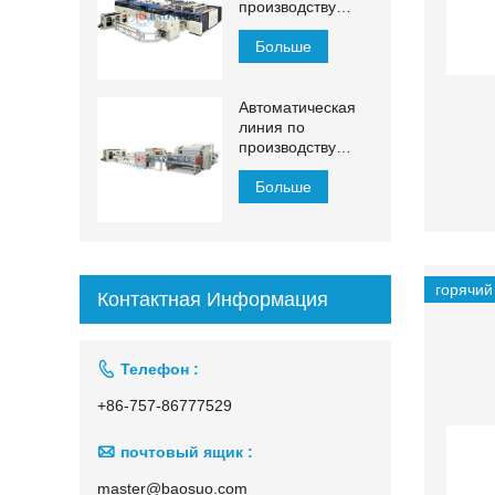
производству
салфеток для
лица ЙХ-ФГ
Больше
Автоматическая
линия по
производству
косметических
салфеток 1500–
Больше
2200 мм с
автоматическим
переносом
горячий
Контактная Информация

Телефон :
+86-757-86777529

почтовый ящик :
master@baosuo.com