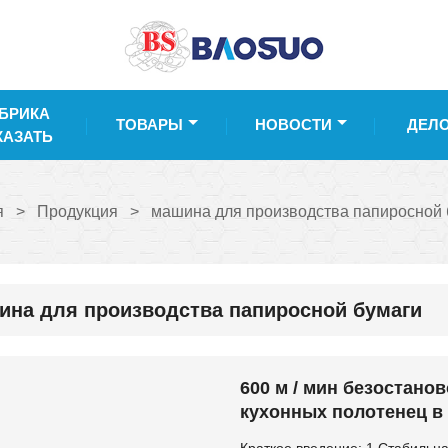
БРИКА
ТОВАРЫ
НОВОСТИ
ДЕЛ
КАЗАТЬ
я
>
Продукция
>
машина для производства папиросной 
ина для производства папиросной бумаги
600 м / мин безостано
кухонных полотенец в