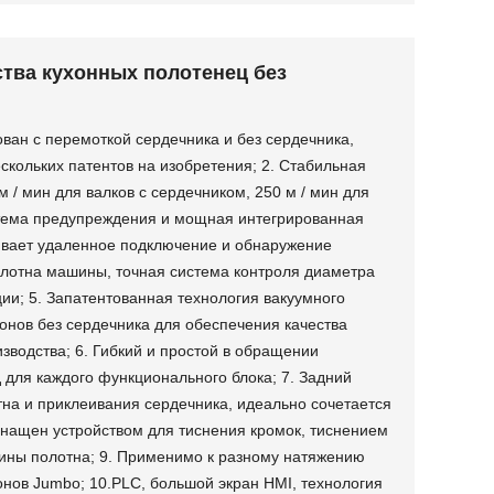
тва кухонных полотенец без
ован с перемоткой сердечника и без сердечника,
скольких патентов на изобретения; 2. Стабильная
м / мин для валков с сердечником, 250 м / мин для
стема предупреждения и мощная интегрированная
ивает удаленное подключение и обнаружение
олотна машины, точная система контроля диаметра
ции; 5. Запатентованная технология вакуумного
онов без сердечника для обеспечения качества
зводства; 6. Гибкий и простой в обращении
для каждого функционального блока; 7. Задний
тна и приклеивания сердечника, идеально сочетается
Оснащен устройством для тиснения кромок, тиснением
ины полотна; 9. Применимо к разному натяжению
онов Jumbo; 10.PLC, большой экран HMI, технология