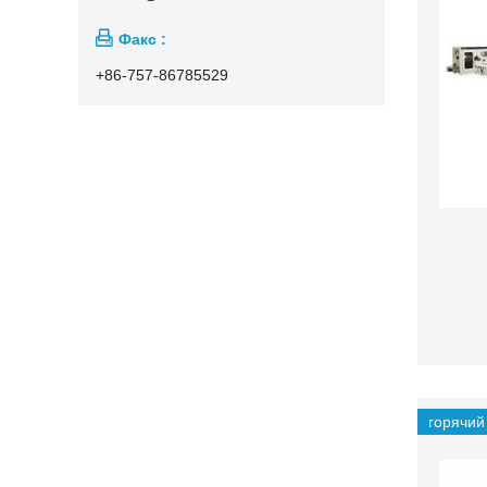

Факс :
+86-757-86785529
горячий