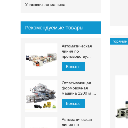
Упаковочная машина
Рекомендуемые Товары
горячий
Автоматическая
линия по
производству
бумажных
полотенец для
Больше
рук МДЖН-ПЛ
Отсасывающая
формовочная
машина 1200 м /
мин
Больше
Автоматическая
линия по