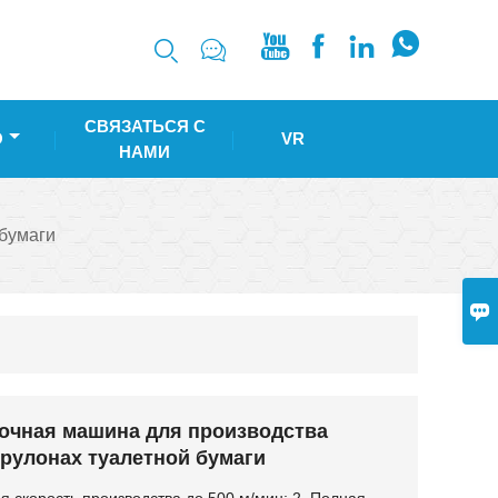






СВЯЗАТЬСЯ С
О
VR
НАМИ
бумаги

вочная машина для производства
 рулонах туалетной бумаги