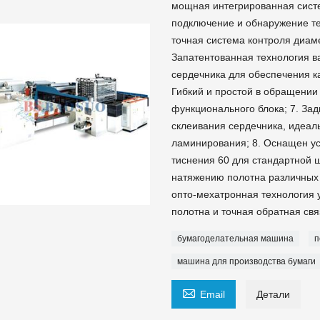
мощная интегрированная сист
подключение и обнаружение те
точная система контроля диаме
Запатентованная технология в
сердечника для обеспечения ка
Гибкий и простой в обращении
функционального блока; 7. Зад
склеивания сердечника, идеал
ламинирования; 8. Оснащен ус
тиснения 60 для стандартной 
натяжению полотна различных 
опто-мехатронная технология 
полотна и точная обратная свя
бумагоделательная машина
п
машина для производства бумаги

Email
Детали