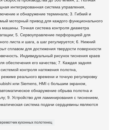
я скорость производства до 500 м/мин; 2. Полная
щная интегрированная система управления,
ючение и обнаружение терминала; 3. Гибкий и
имый моторный привод для каждого функционального
на машины. Точная система контроля диаметра
луатации; 5. Сервоуправление перфорацией для
ного листа и шага, а шаг регулируется; 6. Нижний
крыт сплавом для достижения твердости поверхности
овечность. Индивидуальный рисунок тиснения краев
ля обеспечения его качества; 7. Каждая задняя
 системой контроля натяжения полотна,
 режиме реального времени и точную регулировку
subishi или Siemens, HMI с большим экраном,
 автоматическое обнаружение обрыва полотна и
алу; 9. Устройство для ламинирования с тиснением,
томатическая система подачи сердцевины являются
еремотчик кухонных полотенец