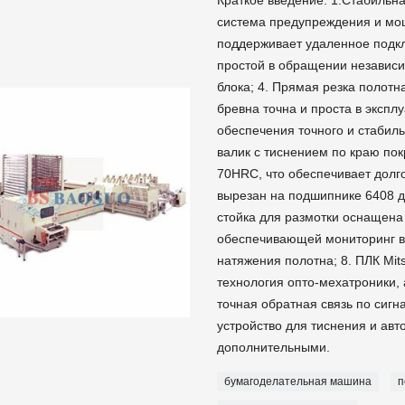
Краткое введение: 1.Стабильна
система предупреждения и мо
поддерживает удаленное подкл
простой в обращении независ
блока; 4. Прямая резка полот
бревна точна и проста в эксп
обеспечения точного и стабиль
валик с тиснением по краю по
70HRC, что обеспечивает долг
вырезан на подшипнике 6408 д
стойка для размотки оснащена
обеспечивающей мониторинг в
натяжения полотна; 8. ПЛК Mit
технология опто-мехатроники,
точная обратная связь по сигн
устройство для тиснения и ав
дополнительными.
бумагоделательная машина
п