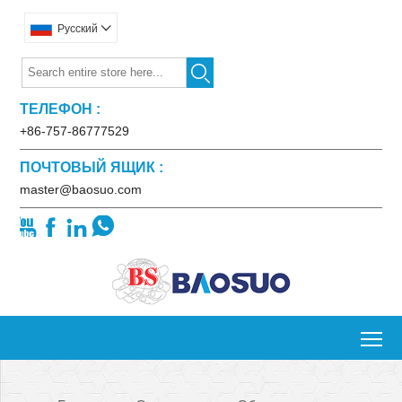
Pусский


ТЕЛЕФОН :
+86-757-86777529
ПОЧТОВЫЙ ЯЩИК :
master@baosuo.com




To