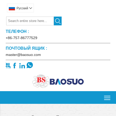
Pусский


ТЕЛЕФОН :
+86-757-86777529
ПОЧТОВЫЙ ЯЩИК :
master@baosuo.com




To